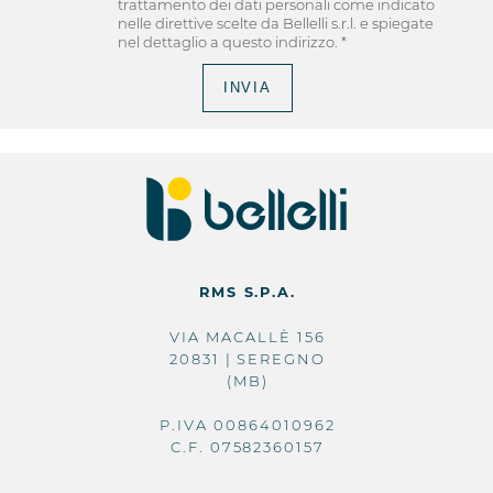
trattamento dei dati personali come indicato
nelle direttive scelte da Bellelli s.r.l. e spiegate
nel dettaglio a
questo indirizzo
. *
RMS S.P.A.
VIA MACALLÈ 156
20831 | SEREGNO
(MB)
P.IVA 00864010962
C.F. 07582360157