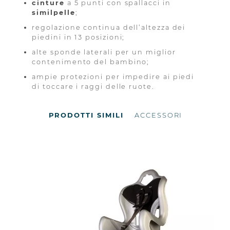
cinture
a 5 punti con spallacci in
similpelle
;
regolazione continua dell’altezza dei
piedini in 13 posizioni;
alte sponde laterali per un miglior
contenimento del bambino;
ampie protezioni per impedire ai piedi
di toccare i raggi delle ruote.
PRODOTTI SIMILI
ACCESSORI