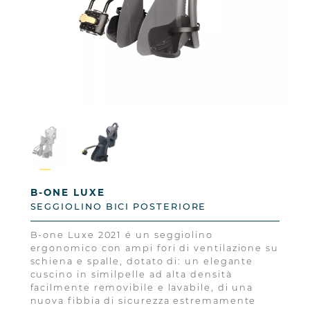
B-ONE LUXE
SEGGIOLINO BICI POSTERIORE
B-one Luxe 2021 é un seggiolino
ergonomico con ampi fori di ventilazione su
schiena e spalle, dotato di: un elegante
cuscino in similpelle ad alta densità
facilmente removibile e lavabile, di una
nuova fibbia di sicurezza estremamente