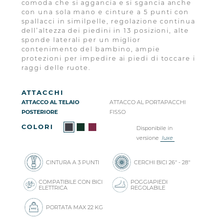
comoda che si aggancia e si sgancia anche
con una sola mano e cinture a 5 punti con
spallacci in similpelle, regolazione continua
dell’altezza dei piedini in 13 posizioni, alte
sponde laterali per un miglior
contenimento del bambino, ampie
protezioni per impedire ai piedi di toccare i
raggi delle ruote.
ATTACCHI
ATTACCO AL TELAIO
ATTACCO AL PORTAPACCHI
POSTERIORE
FISSO
COLORI
Disponibile in
versione
luxe
CINTURA A 3 PUNTI
CERCHI BICI 26'' - 28''
COMPATIBILE CON BICI
POGGIAPIEDI
ELETTRICA
REGOLABILE
PORTATA MAX 22 KG